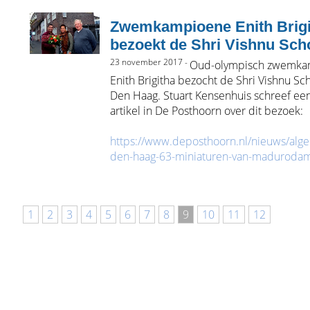
Zwemkampioene Enith Brigi
bezoekt de Shri Vishnu Sch
23 november 2017 -
Oud-olympisch zwemka
Enith Brigitha bezocht de Shri Vishnu Sch
Den Haag. Stuart Kensenhuis schreef een
artikel in De Posthoorn over dit bezoek:
https://www.deposthoorn.nl/nieuws/al
den-haag-63-miniaturen-van-maduroda
1
2
3
4
5
6
7
8
9
10
11
12