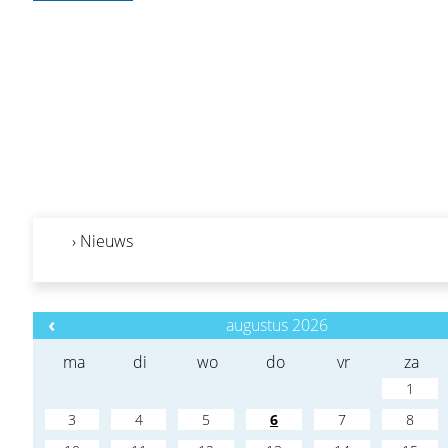
› Nieuws
‹
augustus 2026
ma
di
wo
do
vr
za
1
3
4
5
6
7
8