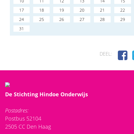
10
11
12
13
14
15
17
18
19
20
21
22
24
25
26
27
28
29
31
DEEL:
De Stichting Hindoe Onderwijs
Postadres:
Postbus 52104
2505 CC Den Haag