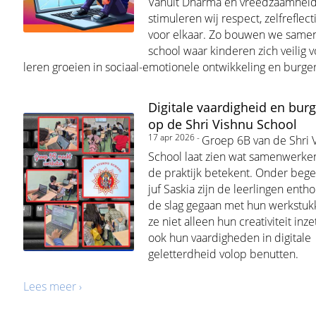
Vanuit Dharma en vreedzaamheid
stimuleren wij respect, zelfreflect
voor elkaar. Zo bouwen we same
school waar kinderen zich veilig 
leren groeien in sociaal-emotionele ontwikkeling en burge
Digitale vaardigheid en bur
op de Shri Vishnu School
17 apr 2026 -
Groep 6B van de Shri 
School laat zien wat samenwerken
de praktijk betekent. Onder bege
juf Saskia zijn de leerlingen entho
de slag gegaan met hun werkstukk
ze niet alleen hun creativiteit inz
ook hun vaardigheden in digitale
geletterdheid volop benutten.
Lees meer ›