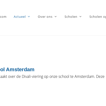
lkom
Actueel
Over ons
Scholen
Scholen o
hool Amsterdam
aakt over de Divali-viering op onze school te Amsterdam. Deze