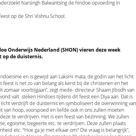
nderzoekt Narsingh Balwantsing de hindoe-opvoeding in
feest op de Shri Vishnu School.
ndoe Onderwijs Nederland (SHON) vieren deze week
t op de duisternis.
Hindoeïsme en is gewijd aan Laksmi mata, de godin van het licht
 feest is net zo van belang als kerst bij de christenen en het
it zomaar voorbijgaan”, zegt mede- directeur Shaam Jibodh van
nd valt steken Hindoes tijdens dit feest een Diya aan. Dat is
icht verdrijft de duisternis en symboliseert de overwinning van
cht van hoop, voorspoed en liefde ook in ons zullen moeten
eze te verdrijven. Het is een feest van bezinning. We zullen
e, egoïsme, begeerte etc. te verdrijven. Deze zullen plaats
eid etc. “Hoe ga je met elkaar om? Die vraag is belangrijk”,