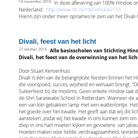
14 november 2016 -
In deze aflevering van 100% Hindoe o
Nederland:
http://www.ntr.nl/100-Hindoe/193
Hierin zijn onder meer opnames te zien van het Divali-
Divali, feest van het licht
27 oktober 2016 -
Alle basisscholen van Stichting Hi
Divali, het feest van de overwinning van het lich
Door Stuart Kensenhuis
Divali is één van de belangrijkste feesten binnen het 
die voorspoed, succes, wijsheid en welvaart brengt. “Dit
Suikerfeest bij de moslims. Geen enkele Hindoe laat d
de Shri Saraswatie School in Rotterdam. Wanneer de avo
een van klei gebakken lamp met een wattenlontje. Het l
het goede over het kwade. Het geeft aan dat wij dit li
aansteken ,zodat wij het kwade in ons kunnen zien om d
diep in ons hart moeten kijken en gevoelens van jaloezi
moeten maken voor liefde, verdraagzaamheid, tevredenh