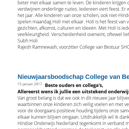
beter met elkaar samen te leven. De kinderen krijgen d
verdwijnen onderlinge ruzies. Iedereen viert feest. Er
het jaar. Alle kinderen van onze scholen, ook niet-Hin
spelen maandag Holi met elkaar. Holi is het feest van v
gezichten, afkomst, culturen en ideeën. Met Holi is i
veelkleurigheid. Verscheidenheid overwint, oftewel lie
Subh Holi
Rajesh Ramnewash, voorzitter College van Bestuur S
Nieuwjaarsboodschap College van Bes
15 januari 2017 -
Beste ouders en collega’s,
Allereerst wens ik jullie een uitstekend onderwij
Van groot belang is dat we ook in dit nieuwe jaar blij
waarbinnen onze kinderen zich veilig voelen en met veel 
voor de doorgaans positieve houding tijdens onze sam
elkaar kunnen blijven omgaan. Uitdrukkelijk wil ik dank
Hindoe Onderwijs Nederland tegenkomt in verband met