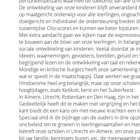
personeelsbestand waarmee de toekomst van alle scho
De ontwikkeling van onze kinderen blijft onveranderd 
op maatgericht onderwijs voor alle leerlingen, ongeac
doelgericht en individueel de ondersteuning bieden d
tussentijdse Cito-scores en kunnen we beter bijsturen.
Met extra aandacht gaan we kijken naar de expressiev
te bouwen aan de bloei van onze leerlingen. In belang
sociale ontwikkeling van kinderen. Veelal doordat ze i
ideeën, waarnemingen, gevoelens, beelden, geluid en s
begrijpend lezen en de ontwikkeling van taal en reke
Mondige en kritische burgers heeft onze samenleving 
wat er speelt in de maatschappij. Daar werken we graag
Hindoeïsme heel erg belangrijk, maar op onze scholen
hoogtijdagen, zoals Ketikoti, kerst en het Suikerfeest.
In Almere, Utrecht, Rotterdam en Den Haag, zijn in he
Gedeeltelijk heeft dit te maken met vergrijzing en he
kant biedt dit een kans om met nieuwe krachten een im
Speciaal vind ik de bijdrage van de ouders in drie opz
ons beleid om te groeien in leerlingenaantallen en hie
betreft onze scholen in Utrecht en Almere, om onze par
bij uw familie, kennissen, buren, etc. de meerwaarde 