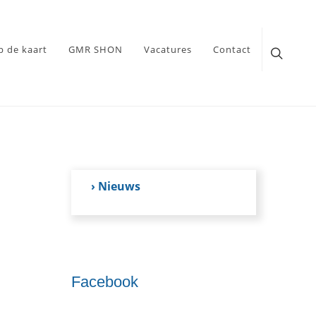
p de kaart
GMR SHON
Vacatures
Contact
› Nieuws
Facebook