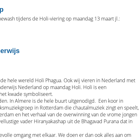
op
wash tijdens de Holi-viering op maandag 13 maart jl.:
erwijs
e hele wereld Holi Phagua. Ook wij vieren in Nederland met
nderwijs Nederland op maandag Holi. Holi is een
het kwade symboliseert.
den. In Almere is de hele buurt uitgenodigd. Een koor in
lksmuziekgroep in Rotterdam die chautalmuziek zingt en speelt,
sterdam en het verhaal van de overwinning van de vrome jongen
llustige vader Hiranyakashap uit de Bhagavad Purana dat in
fdevolle omgang met elkaar. We doen er dan ook alles aan om