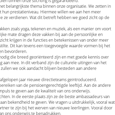
len binnen onze stichting is gegarandeerd.
het belangrijkste thema binnen onze organisatie. We zetten in
ht hun prestatieniveau. Hiermee willen we aan hen meer
ie ze verdienen. Wat dit betreft hebben we goed zicht op de
akken zoals yoga, tekenen en muziek, als een manier om voort
rijke mate dragen deze vakken bij aan de persoonlijke en
nzicht krijgen in de functies en betekenissen van onder meer
tilte. Dit kan tevens een toegevoegde waarde vormen bij het
nen bevorderen.
nodig die breed georiënteerd zijn en met goede kennis over
 aan mee. In dit verband zijn de culturele uitingen van het
 zullen we ook aandacht blijven besteden aan andere
t afgelopen jaar nieuwe directieteams geïntroduceerd.
t bereiken van de pensioengerechtigde leeftijd. Aan de andere
puls te geven aan de kwaliteit van ons onderwijs.
ichten. In de eerste plaats zijn ze de beste ambassadeurs van
raan bekendheid te geven. We vragen u uitdrukkelijk, vooral wat
tner te zijn bij het werven van nieuwe leerlingen. Vooral door
van ons onderwijs te benadrukken.