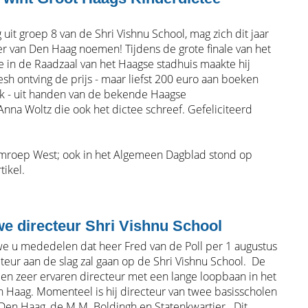
uit groep 8 van de Shri Vishnu School, mag zich dit jaar
r van Den Haag noemen! Tijdens de grote finale van het
 in de Raadzaal van het Haagse stadhuis maakte hij
sh ontving de prijs - maar liefst 200 euro aan boeken
ek - uit handen van de bekende Haagse
Anna Woltz die ook het dictee schreef. Gefeliciteerd
roep West; ook in het Algemeen Dagblad stond op
tikel.
e directeur Shri Vishnu School
we u mededelen dat heer Fred van de Poll per 1 augustus
teur aan de slag zal gaan op de Shri Vishnu School. De
 een zeer ervaren directeur met een lange loopbaan in het
n Haag. Momenteel is hij directeur van twee basisscholen
n Den Haag, de M.M. Boldingh en Statenkwartier. Dit