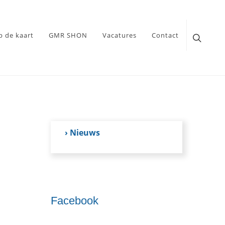
p de kaart
GMR SHON
Vacatures
Contact
› Nieuws
Facebook