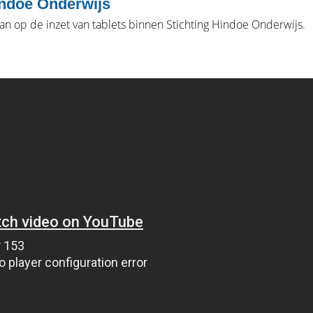
indoe Onderwijs
n op de inzet van tablets binnen Stichting Hindoe Onderwijs.