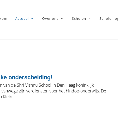
lkom
Actueel
Over ons
Scholen
Scholen o
jke onderscheiding!
an van de Shri Vishnu School in Den Haag koninklijk
u vanwege zijn verdiensten voor het hindoe-onderwijs. De
 Klein.