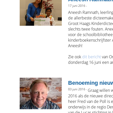
17 juni 2016 -
Aneesh Ramnath, leerling 
de allerbeste dicteemake
Groot Haags Kinderdictee
slechts twee fouten. Anee
voor de schoolbibliothe
kinderboekenschrijfster 
Aneesh!
Zie ook
dit bericht
van Om
donderdag 16 juni een ar
Benoeming nieuw
03 juni 2016 -
Graag willen 
2016 als de nieuwe direc
heer Fred van de Poll is
onderwijs in de regio De
van de Lucas stichting i