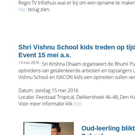
Regio TV Infothuis was er bij om een opname te make
hier
terug zien.
Shri Vishnu School kids treden op ti
Event 15 mei a.s.
13 mei 2016 -
Sri Krishna Dhaam organiseert de Bhumi Puj
optredens van getalenteerde artiesten en topzangers ui
Vishnu School en ISKCON kids een optreden zullen verz
Datum: zondag 15 mei 2016
Locatie: Feestzaal Tropical, Dekkershoek 46-48, Den H
Voor meer informatie klik
hier
Oud-leerling blik