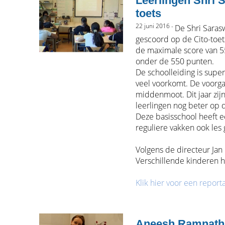
Leerlingen Shri 
toets
22 juni 2016 -
De Shri Saras
gescoord op de Cito-toet
de maximale score van 5
onder de 550 punten.
De schoolleiding is super
veel voorkomt. De voorga
middenmoot. Dit jaar zi
leerlingen nog beter op 
Deze basisschool heeft e
reguliere vakken ook les
Volgens de directeur Jan B
Verschillende kinderen h
Klik hier voor een repor
Aneesh Ramnath 