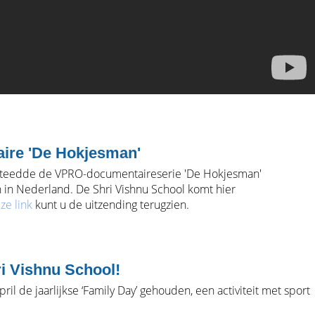
re 'De Hokjesman'
esteedde de VPRO-documentaireserie 'De Hokjesman'
 in Nederland. De Shri Vishnu School komt hier
ze link
kunt u de uitzending terugzien.
i Vishnu School!
il de jaarlijkse ‘Family Day’ gehouden, een activiteit met sport