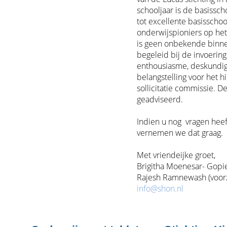
schooljaar is de basissc
tot excellente basisschoo
onderwijspioniers op he
is geen onbekende binne
begeleid bij de invoerin
enthousiasme, deskundig
belangstelling voor het 
sollicitatie commissie. D
geadviseerd.
Indien u nog vragen heef
vernemen we dat graag.
Met vriendeijke groet,
Brigitha Moenesar- Gopie 
Rajesh Ramnewash (voorz
info@shon.nl