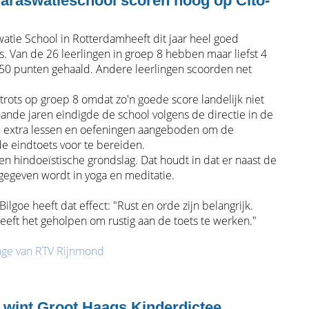
Saraswatieschool scoren hoog op Cito-
watie School in Rotterdamheeft dit jaar heel goed
s. Van de 26 leerlingen in groep 8 hebben maar liefst 4
50 punten gehaald. Andere leerlingen scoorden net
trots op groep 8 omdat zo'n goede score landelijk niet
ande jaren eindigde de school volgens de directie in de
jn extra lessen en oefeningen aangeboden om de
de eindtoets voor te bereiden.
en hindoeïstische grondslag. Dat houdt in dat er naast de
 gegeven wordt in yoga en meditatie.
ilgoe heeft dat effect: "Rust en orde zijn belangrijk.
eeft het geholpen om rustig aan de toets te werken."
tage van RTV Rijnmond
wint Groot Haags Kinderdictee