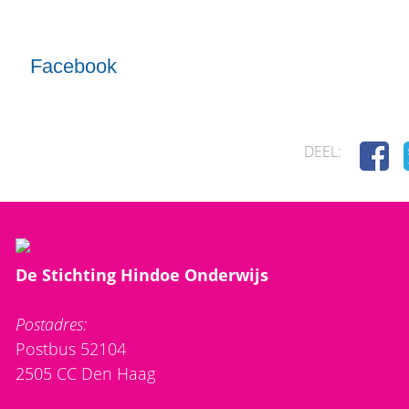
Facebook
DEEL:
De Stichting Hindoe Onderwijs
Postadres:
Postbus 52104
2505 CC Den Haag