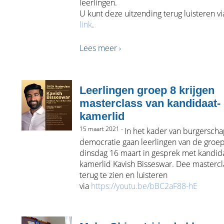
leerlingen.
U kunt deze uitzending terug luisteren v
link
.
Lees meer ›
Leerlingen groep 8 krijgen
masterclass van kandidaat-
kamerlid
15 maart 2021 -
In het kader van burgersch
democratie gaan leerlingen van de groe
dinsdag 16 maart in gesprek met kandid
kamerlid Kavish Bisseswar. Dee mastercla
terug te zien en luisteren
via
https://youtu.be/bBC2aF88-hE