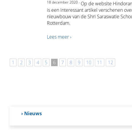
18 december 2020 -
Op de website Hindor
is een interessant artikel verschenen ove
nieuwbouw van de Shri Saraswatie Schoo
Rotterdam.
Lees meer ›
1
2
3
4
5
6
7
8
9
10
11
12
› Nieuws