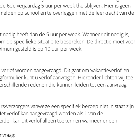
 de 6de verjaardag 5 uur per week thuisblijven. Hier is geen
e melden op school en te overleggen met de leerkracht van de
ust nodig heeft dan de 5 uur per week. Wanneer dit nodig is,
om de specifieke situatie te bespreken. De directie moet voor
ximum gesteld is op 10 uur per week.
 verlof worden aangevraagd. Dit gaat om ‘vakantieverlof’ en
formulier kunt u verlof aanvragen. Hieronder lichten wij toe
verschillende redenen die kunnen leiden tot een aanvraag.
s/verzorgers vanwege een specifiek beroep niet in staat zijn
Het verlof kan aangevraagd worden als 1 van de
eider kan dit verlof alleen toekennen wanneer er een
nvraag: