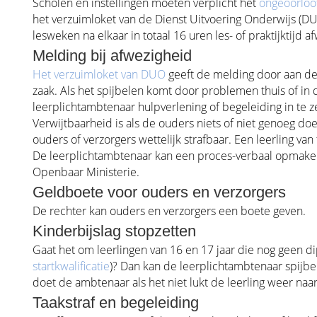
Scholen en instellingen moeten verplicht het
ongeoorloo
het verzuimloket van de Dienst Uitvoering Onderwijs (DU
lesweken na elkaar in totaal 16 uren les- of praktijktijd a
Melding bij afwezigheid
Het verzuimloket van DUO
geeft de melding door aan d
zaak. Als het spijbelen komt door problemen thuis of in 
leerplichtambtenaar hulpverlening of begeleiding in te z
Verwijtbaarheid is als de ouders niets of niet genoeg do
ouders of verzorgers wettelijk strafbaar. Een leerling van 
De leerplichtambtenaar kan een proces-verbaal opmaken.
Openbaar Ministerie.
Geldboete voor ouders en verzorgers
De rechter kan ouders en verzorgers een boete geven.
Kinderbijslag stopzetten
Gaat het om leerlingen van 16 en 17 jaar die nog geen d
startkwalificatie
)? Dan kan de leerplichtambtenaar spijbe
doet de ambtenaar als het niet lukt de leerling weer naa
Taakstraf en begeleiding