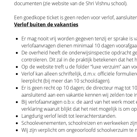
documenten (zie website van de Shri Vishnu school).
Een goedkope ticket is geen reden voor verlof, aansluite
Verlof buiten de vakanties
Er mag nooit vrij worden gegeven tenzij er sprake is 
verlofaanvragen dienen minimaal 10 dagen voorafga
De overheid heeft de onderwijsinspectie opdracht ge
controleren. Dit zal in de praktijk betekenen dat het 
Op de website treft u de folder “luxe verzuim” aan vo
Verlof kan alleen schriftelijk, d.m.v. officiële formu
leerplicht (bij meer dan 10 schooldagen).
Er is geen recht op 10 dagen; de directeur mag tot 10 
aansluitend aan een vakantie kennen wij zelden toe 
Bij verlofaanvragen o.b.v. de aard van het werk moe
verklaring waaruit blijkt dat het niet mogelijk is om o
Langdurig verlof leidt tot leerachterstanden.
Schoolevenementen, schoolreizen en werkweken zij
Wij zijn verplicht om ongeoorloofd schoolverzuim te 