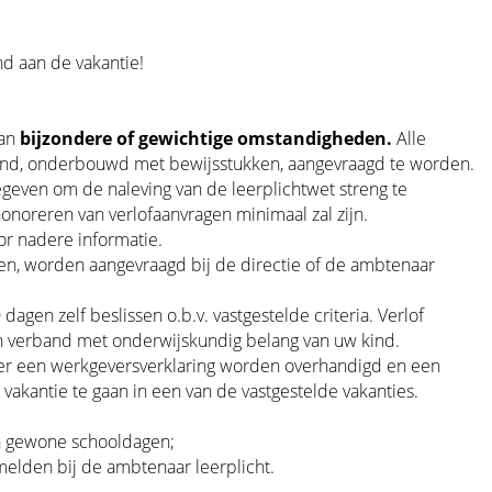
nd aan de vakantie!
van
bijzondere of gewichtige omstandigheden.
Alle
and, onderbouwd met bewijsstukken, aangevraagd te worden.
geven om de naleving van de leerplichtwet streng te
honoreren van verlofaanvragen minimaal zal zijn.
or nadere informatie.
lieren, worden aangevraagd bij de directie of de ambtenaar
dagen zelf beslissen o.b.v. vastgestelde criteria. Verlof
in verband met onderwijskundig belang van uw kind.
t er een werkgeversverklaring worden overhandigd en een
p vakantie te gaan in een van de vastgestelde vakanties.
n gewone schooldagen;
melden bij de ambtenaar leerplicht.