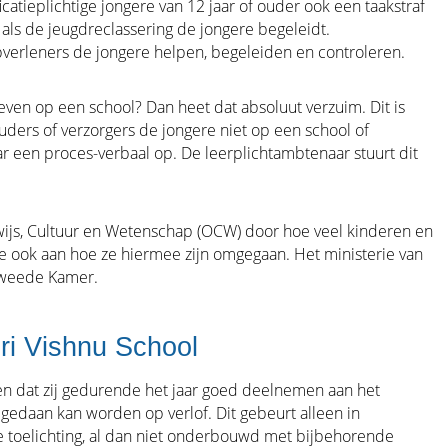
ificatieplichtige jongere van 12 jaar of ouder ook een taakstraf
, als de jeugdreclassering de jongere begeleidt.
pverleners de jongere helpen, begeleiden en controleren.
hreven op een school? Dan heet dat absoluut verzuim. Dit is
uders of verzorgers de jongere niet op een school of
aar een proces-verbaal op. De leerplichtambtenaar stuurt dit
wijs, Cultuur en Wetenschap (OCW) door hoe veel kinderen en
e ook aan hoe ze hiermee zijn omgegaan. Het ministerie van
weede Kamer.
ri Vishnu School
 en dat zij gedurende het jaar goed deelnemen aan het
p gedaan kan worden op verlof. Dit gebeurt alleen in
ere toelichting, al dan niet onderbouwd met bijbehorende