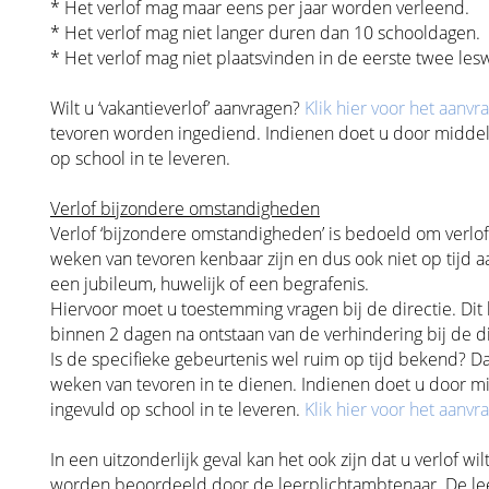
* Het verlof mag maar eens per jaar worden verleend.
* Het verlof mag niet langer duren dan 10 schooldagen.
* Het verlof mag niet plaatsvinden in de eerste twee les
Wilt u ‘vakantieverlof’ aanvragen?
Klik hier voor het aanvr
tevoren worden ingediend. Indienen doet u door middel va
op school in te leveren.
Verlof bijzondere omstandigheden
Verlof ‘bijzondere omstandigheden’ is bedoeld om verlof 
weken van tevoren kenbaar zijn en dus ook niet op tijd a
een jubileum, huwelijk of een begrafenis.
Hiervoor moet u toestemming vragen bij de directie. Dit 
binnen 2 dagen na ontstaan van de verhindering bij de d
Is de specifieke gebeurtenis wel ruim op tijd bekend? D
weken van tevoren in te dienen. Indienen doet u door midd
ingevuld op school in te leveren.
Klik hier voor het aanvr
In een uitzonderlijk geval kan het ook zijn dat u verlof 
worden beoordeeld door de leerplichtambtenaar. De lee