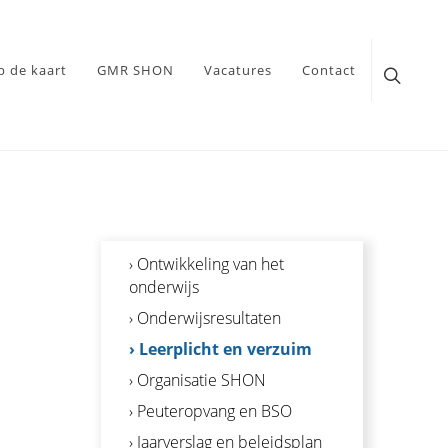
p de kaart
GMR SHON
Vacatures
Contact
› Ontwikkeling van het
onderwijs
› Onderwijsresultaten
› Leerplicht en verzuim
› Organisatie SHON
› Peuteropvang en BSO
› Jaarverslag en beleidsplan