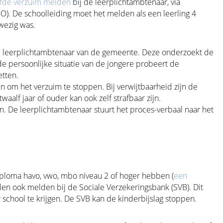
fde verzuim melden
bij de leerplichtambtenaar, via
O). De schoolleiding moet het melden als een leerling 4
fwezig was.
e leerplichtambtenaar van de gemeente. Deze onderzoekt de
de persoonlijke situatie van de jongere probeert de
etten.
en om het verzuim te stoppen. Bij verwijtbaarheid zijn de
twaalf jaar of ouder kan ook zelf strafbaar zijn.
 De leerplichtambtenaar stuurt het proces-verbaal naar het
iploma havo, vwo, mbo niveau 2 of hoger hebben (
een
len ook melden bij de Sociale Verzekeringsbank (SVB). Dit
r school te krijgen. De SVB kan de kinderbijslag stoppen.