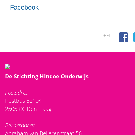
Facebook
DEEL:
De Stichting Hindoe Onderwijs
Postadres:
Postbus 52104
2505 CC Den Haag
Bezoekadres:
Abraham van Beijerenstraat 56