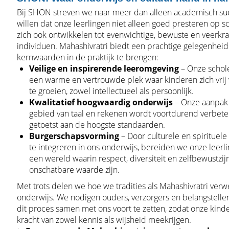
Bij SHON streven we naar meer dan alleen academisch suc
willen dat onze leerlingen niet alleen goed presteren op s
zich ook ontwikkelen tot evenwichtige, bewuste en veerkra
individuen. Mahashivratri biedt een prachtige gelegenhei
kernwaarden in de praktijk te brengen:
Veilige en inspirerende leeromgeving
– Onze schol
een warme en vertrouwde plek waar kinderen zich vrij
te groeien, zowel intellectueel als persoonlijk.
Kwalitatief hoogwaardig onderwijs
– Onze aanpak
gebied van taal en rekenen wordt voortdurend verbete
getoetst aan de hoogste standaarden.
Burgerschapsvorming
– Door culturele en spirituel
te integreren in ons onderwijs, bereiden we onze leerl
een wereld waarin respect, diversiteit en zelfbewustzij
onschatbare waarde zijn.
Met trots delen we hoe we tradities als Mahashivratri verw
onderwijs. We nodigen ouders, verzorgers en belangstelle
dit proces samen met ons voort te zetten, zodat onze kind
kracht van zowel kennis als wijsheid meekrijgen.