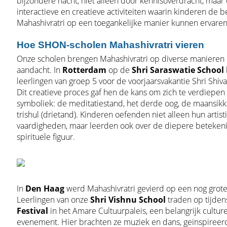
bijzondere nacht, niet alleen door kennisoverdracht, maar
interactieve en creatieve activiteiten waarin kinderen de b
Mahashivratri op een toegankelijke manier kunnen ervaren
Hoe SHON-scholen Mahashivratri vieren
Onze scholen brengen Mahashivratri op diverse manieren
aandacht. In
Rotterdam
op de
Shri Saraswatie School
leerlingen van groep 5 voor de voorjaarsvakantie Shri Shiv
Dit creatieve proces gaf hen de kans om zich te verdiepen i
symboliek: de meditatiestand, het derde oog, de maansikk
trishul (drietand). Kinderen oefenden niet alleen hun artist
vaardigheden, maar leerden ook over de diepere betekeni
spirituele figuur.
In
Den Haag
werd Mahashivratri gevierd op een nog grote
Leerlingen van onze
Shri Vishnu School
traden op tijden
Festival
in het Amare Cultuurpaleis, een belangrijk cultur
evenement. Hier brachten ze muziek en dans, geïnspireer