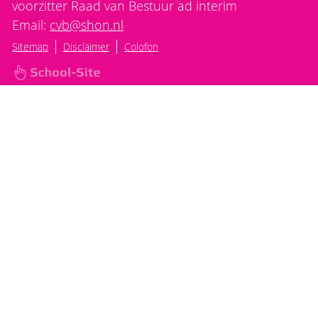
voorzitter Raad van Bestuur ad interim
Email:
cvb@shon.nl
|
|
Sitemap
Disclaimer
Colofon