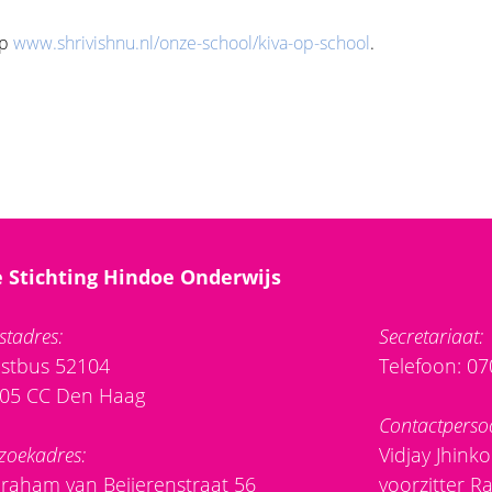
op
www.shrivishnu.nl/onze-school/kiva-op-school
.
 Stichting Hindoe Onderwijs
stadres:
Secretariaat:
stbus 52104
Telefoon: 0
05 CC Den Haag
Contactperso
zoekadres:
Vidjay Jhink
raham van Beijerenstraat 56
voorzitter R