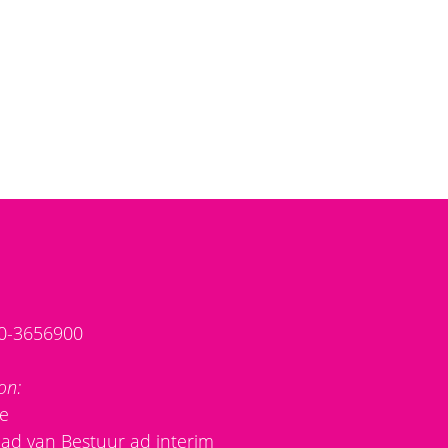
70-3656900
on:
oe
aad van Bestuur ad interim