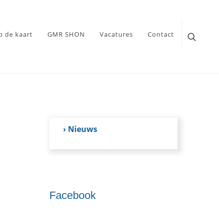
p de kaart
GMR SHON
Vacatures
Contact
› Nieuws
Facebook