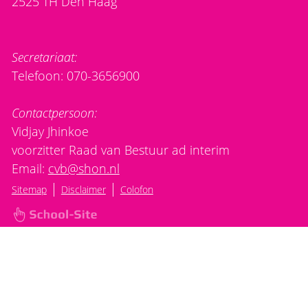
2525 TH Den Haag
Secretariaat:
Telefoon: 070-3656900
Contactpersoon:
Vidjay Jhinkoe
voorzitter Raad van Bestuur ad interim
Email:
cvb@shon.nl
|
|
Sitemap
Disclaimer
Colofon