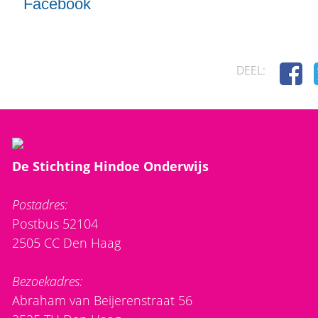
Facebook
DEEL:
De Stichting Hindoe Onderwijs
Postadres:
Postbus 52104
2505 CC Den Haag
Bezoekadres:
Abraham van Beijerenstraat 56